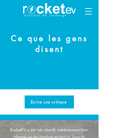
Ce que les gens
disent
Écrire une critique
RocketEV a été très réactif, extrêmement bien
informé sur les produits et tout au long du